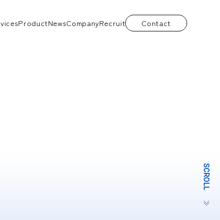
vices
Product
News
Company
Recruit
Contact
SCROLL