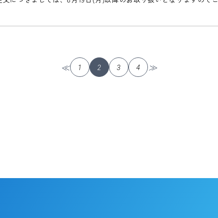
投
≪
≫
1
2
3
4
稿
ナ
ビ
ゲ
ー
シ
ョ
ン