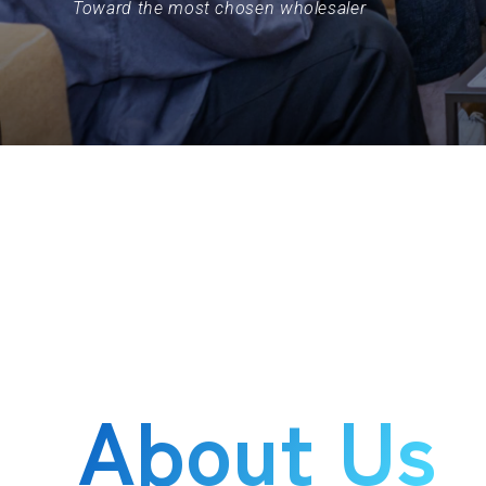
Toward the most chosen wholesaler
About Us