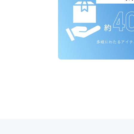
4
約
多岐にわたるアイテ