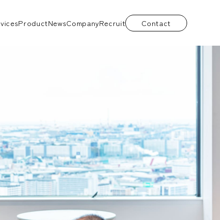
vices
Product
News
Company
Recruit
Contact