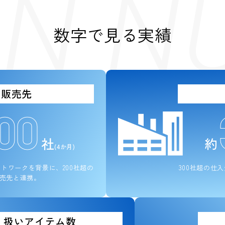
 IN 
数字で見る実績
販売先
00
社
約
(4か月)
ットワークを背景に、
200社超の
300社超の仕
売先と連携。
り扱いアイテム数