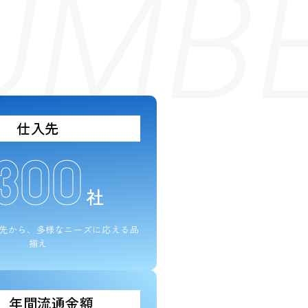
NUMB
仕入先
300
社
入先から、
多様なニーズに応える品
揃え
年間流通金額