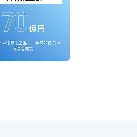
70
億円
との信頼を基盤に、
年間70億円の
流通を実現