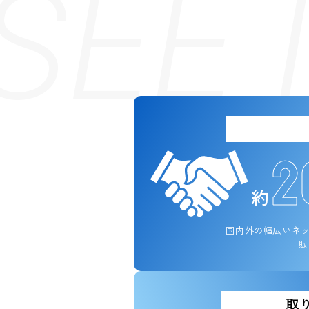
SEE
2
約
国内外の幅広いネ
販
取